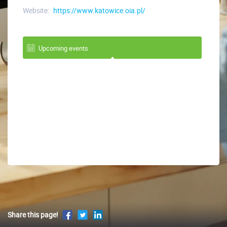
Website:
https://www.katowice.oia.pl/
Upcoming events
Share this page!